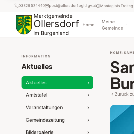
03326 524440
post@ollersdorf.bgld.gv.at
Marktgemeinde
Ollersdorf
Meine
Home
Gemeinde
im Burgenland
HOME
SAM
INFORMATION
Sam
Aktuelles
Bu
Aktuelles
›
Zurück zu
Amtstafel
›
Veranstaltungen
›
Gemeindezeitung
›
Bildergalerie
›