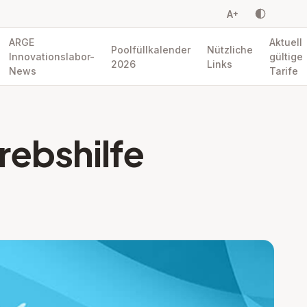
A
+
ARGE
Aktuell
Poolfüllkalender
Nützliche
Innovationslabor-
gültige
2026
Links
News
Tarife
ebshilfe